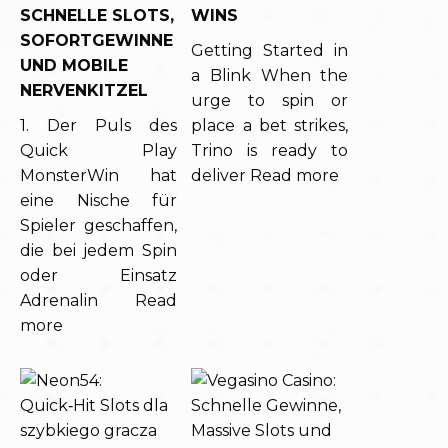
SCHNELLE SLOTS,
WINS
SOFORTGEWINNE
Getting Started in
UND MOBILE
a Blink When the
NERVENKITZEL
urge to spin or
1. Der Puls des
place a bet strikes,
Quick Play
Trino is ready to
MonsterWin hat
deliver
Read more
eine Nische für
Spieler geschaffen,
die bei jedem Spin
oder Einsatz
Adrenalin
Read
more