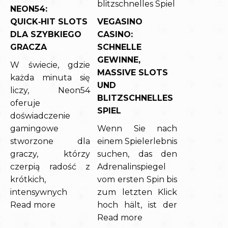
NEON54:
QUICK‑HIT SLOTS
VEGASINO
DLA SZYBKIEGO
CASINO:
GRACZA
SCHNELLE
GEWINNE,
W świecie, gdzie
MASSIVE SLOTS
każda minuta się
UND
liczy, Neon54
BLITZSCHNELLES
oferuje
SPIEL
doświadczenie
gamingowe
Wenn Sie nach
stworzone dla
einem Spielerlebnis
graczy, którzy
suchen, das den
czerpią radość z
Adrenalinspiegel
krótkich,
vom ersten Spin bis
intensywnych
zum letzten Klick
Read more
hoch hält, ist der
Read more