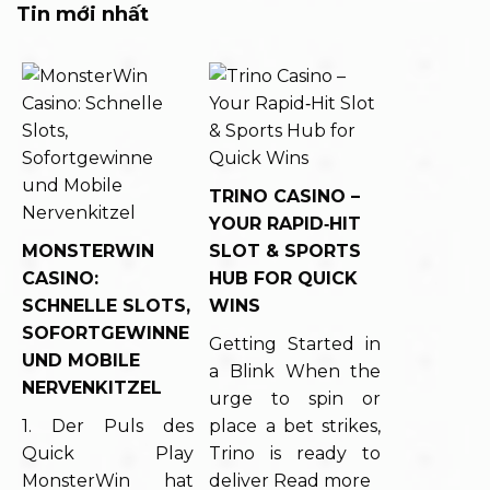
Tin mới nhất
TRINO CASINO –
YOUR RAPID‑HIT
MONSTERWIN
SLOT & SPORTS
CASINO:
HUB FOR QUICK
SCHNELLE SLOTS,
WINS
SOFORTGEWINNE
Getting Started in
UND MOBILE
a Blink When the
NERVENKITZEL
urge to spin or
1. Der Puls des
place a bet strikes,
Quick Play
Trino is ready to
MonsterWin hat
deliver
Read more