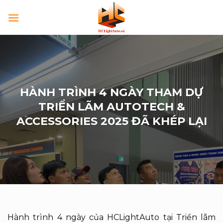
Skip
to
content
HÀNH TRÌNH 4 NGÀY THAM DỰ
TRIỂN LÃM AUTOTECH &
ACCESSORIES 2025 ĐÃ KHÉP LẠI
Hành trình 4 ngày của HCLightAuto tại Triển lãm