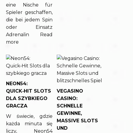
eine Nische für
Spieler geschaffen,
die bei jedem Spin
oder Einsatz
Adrenalin
Read
more
NEON54:
QUICK‑HIT SLOTS
VEGASINO
DLA SZYBKIEGO
CASINO:
GRACZA
SCHNELLE
GEWINNE,
W świecie, gdzie
MASSIVE SLOTS
każda minuta się
UND
liczy, Neon54