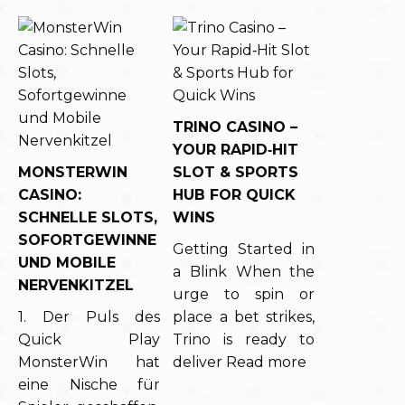
TRINO CASINO –
YOUR RAPID‑HIT
MONSTERWIN
SLOT & SPORTS
CASINO:
HUB FOR QUICK
SCHNELLE SLOTS,
WINS
SOFORTGEWINNE
Getting Started in
UND MOBILE
a Blink When the
NERVENKITZEL
urge to spin or
1. Der Puls des
place a bet strikes,
Quick Play
Trino is ready to
MonsterWin hat
deliver
Read more
eine Nische für