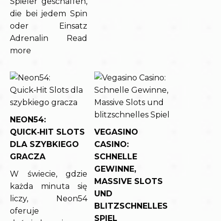
Spieler geschaffen,
die bei jedem Spin
oder Einsatz
Adrenalin
Read
more
NEON54:
QUICK‑HIT SLOTS
VEGASINO
DLA SZYBKIEGO
CASINO:
GRACZA
SCHNELLE
GEWINNE,
W świecie, gdzie
MASSIVE SLOTS
każda minuta się
UND
liczy, Neon54
BLITZSCHNELLES
oferuje
SPIEL