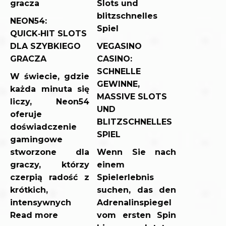
NEON54:
QUICK‑HIT SLOTS
DLA SZYBKIEGO
VEGASINO
GRACZA
CASINO:
SCHNELLE
W świecie, gdzie
GEWINNE,
każda minuta się
MASSIVE SLOTS
liczy, Neon54
UND
oferuje
BLITZSCHNELLES
doświadczenie
SPIEL
gamingowe
stworzone dla
Wenn Sie nach
graczy, którzy
einem
czerpią radość z
Spielerlebnis
krótkich,
suchen, das den
intensywnych
Adrenalinspiegel
Read more
vom ersten Spin