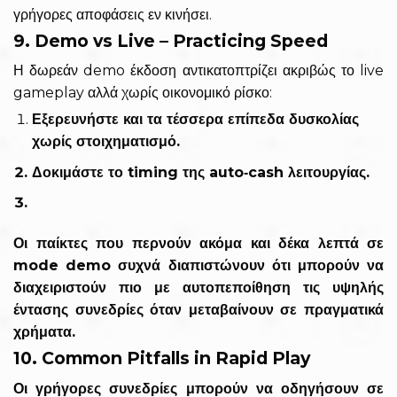
γρήγορες αποφάσεις εν κινήσει.
9. Demo vs Live – Practicing Speed
Η δωρεάν demo έκδοση αντικατοπτρίζει ακριβώς το live
gameplay αλλά χωρίς οικονομικό ρίσκο:
Εξερευνήστε και τα τέσσερα επίπεδα δυσκολίας
χωρίς στοιχηματισμό.
Δοκιμάστε το timing της auto‑cash λειτουργίας.
Οι παίκτες που περνούν ακόμα και δέκα λεπτά σε
mode demo συχνά διαπιστώνουν ότι μπορούν να
διαχειριστούν πιο με αυτοπεποίθηση τις υψηλής
έντασης συνεδρίες όταν μεταβαίνουν σε πραγματικά
χρήματα.
10. Common Pitfalls in Rapid Play
Οι γρήγορες συνεδρίες μπορούν να οδηγήσουν σε