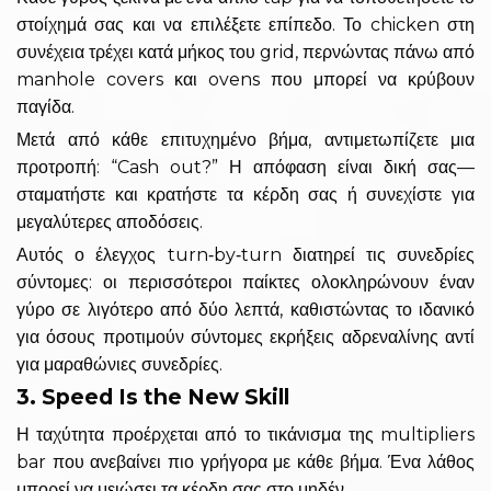
στοίχημά σας και να επιλέξετε επίπεδο. Το chicken στη
συνέχεια τρέχει κατά μήκος του grid, περνώντας πάνω από
manhole covers και ovens που μπορεί να κρύβουν
παγίδα.
Μετά από κάθε επιτυχημένο βήμα, αντιμετωπίζετε μια
προτροπή: “Cash out?” Η απόφαση είναι δική σας—
σταματήστε και κρατήστε τα κέρδη σας ή συνεχίστε για
μεγαλύτερες αποδόσεις.
Αυτός ο έλεγχος turn‑by‑turn διατηρεί τις συνεδρίες
σύντομες: οι περισσότεροι παίκτες ολοκληρώνουν έναν
γύρο σε λιγότερο από δύο λεπτά, καθιστώντας το ιδανικό
για όσους προτιμούν σύντομες εκρήξεις αδρεναλίνης αντί
για μαραθώνιες συνεδρίες.
3. Speed Is the New Skill
Η ταχύτητα προέρχεται από το τικάνισμα της multipliers
bar που ανεβαίνει πιο γρήγορα με κάθε βήμα. Ένα λάθος
μπορεί να μειώσει τα κέρδη σας στο μηδέν.