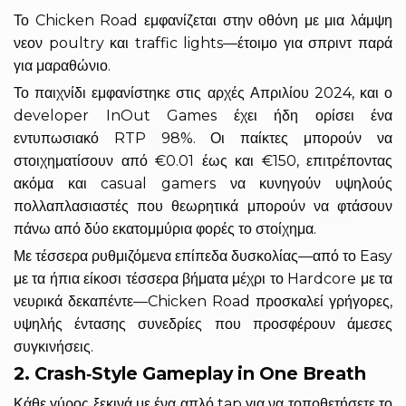
Το
Chicken Road
εμφανίζεται στην οθόνη με μια λάμψη
νεον poultry και traffic lights—έτοιμο για σπριντ παρά
για μαραθώνιο.
Το παιχνίδι εμφανίστηκε στις αρχές Απριλίου 2024, και ο
developer InOut Games έχει ήδη ορίσει ένα
εντυπωσιακό RTP 98%. Οι παίκτες μπορούν να
στοιχηματίσουν από €0.01 έως και €150, επιτρέποντας
ακόμα και casual gamers να κυνηγούν υψηλούς
πολλαπλασιαστές που θεωρητικά μπορούν να φτάσουν
πάνω από δύο εκατομμύρια φορές το στοίχημα.
Με τέσσερα ρυθμιζόμενα επίπεδα δυσκολίας—από το Easy
με τα ήπια είκοσι τέσσερα βήματα μέχρι το Hardcore με τα
νευρικά δεκαπέντε—
Chicken Road
προσκαλεί γρήγορες,
υψηλής έντασης συνεδρίες που προσφέρουν άμεσες
συγκινήσεις.
2. Crash‑Style Gameplay in One Breath
Κάθε γύρος ξεκινά με ένα απλό tap για να τοποθετήσετε το