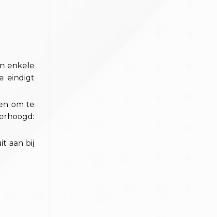
en enkele
e eindigt
sen om te
verhoogd:
t aan bij