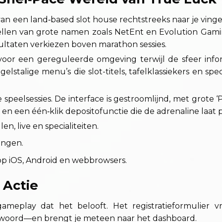
an een land‑based slot house rechtstreeks naar je ving
llen van grote namen zoals NetEnt en Evolution Gamin
ltaten verkiezen boven marathon sessies.
t voor een gereguleerde omgeving terwijl de sfeer inf
stalige menu’s die slot-titels, tafelklassiekers en spec
speelsessies. De interface is gestroomlijnd, met grote ‘
 en een één‑klik depositofunctie die de adrenaline laat
len, live en specialiteiten.
ingen.
p iOS, Android en webbrowsers.
 Actie
gameplay dat het belooft. Het registratieformulier 
twoord—en brengt je meteen naar het dashboard.