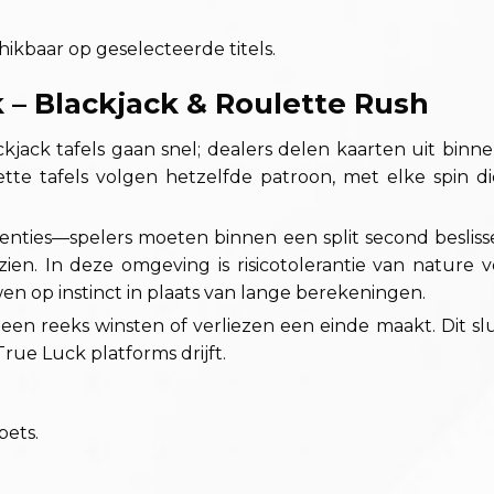
hikbaar op geselecteerde titels.
 – Blackjack & Roulette Rush
kjack tafels gaan snel; dealers delen kaarten uit binn
tte tafels volgen hetzelfde patroon, met elke spin di
uenties—spelers moeten binnen een split second beslis
ien. In deze omgeving is risicotolerantie van nature 
n op instinct in plaats van lange berekeningen.
n reeks winsten of verliezen een einde maakt. Dit slui
True Luck platforms drijft.
bets.