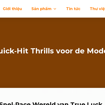
Giới thiệu
Sản phẩm
Tin tức
Thư vi
uick‑Hit Thrills voor de Mo
nel‑Pace Wereld van True Luck