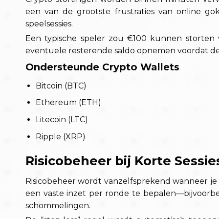
een van de grootste frustraties van online go
speelsessies.
Een typische speler zou €100 kunnen storten vi
eventuele resterende saldo opnemen voordat de
Ondersteunde Crypto Wallets
Bitcoin (BTC)
Ethereum (ETH)
Litecoin (LTC)
Ripple (XRP)
Risicobeheer bij Korte Sessie
Risicobeheer wordt vanzelfsprekend wanneer je s
een vaste inzet per ronde te bepalen—bijvoorb
schommelingen.