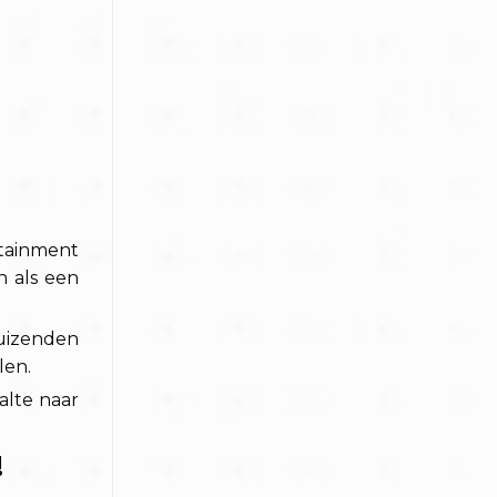
rtainment
n als een
duizenden
len.
alte naar
!