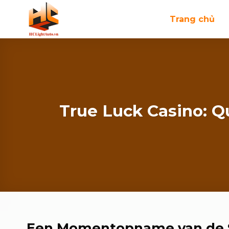
Skip
to
Trang chủ
content
True Luck Casino: Q
Een Momentopname van de S