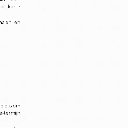
bij korte
aaien, en
gie is om
e‑termijn