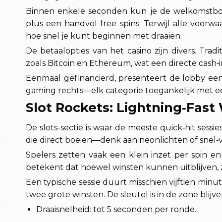
Binnen enkele seconden kun je de welkomstbonu
plus een handvol free spins. Terwijl alle voorw
hoe snel je kunt beginnen met draaien.
De betaalopties van het casino zijn divers. Trad
zoals Bitcoin en Ethereum, wat een directe cash‑i
Eenmaal gefinancierd, presenteert de lobby een du
gaming rechts—elk categorie toegankelijk met ee
Slot Rockets: Lightning‑Fast
De slots-sectie is waar de meeste quick‑hit sess
die direct boeien—denk aan neonlichten of snel‑v
Spelers zetten vaak een klein inzet per spin en 
betekent dat hoewel winsten kunnen uitblijven, 
Een typische sessie duurt misschien vijftien minute
twee grote winsten. De sleutel is in de zone blij
Draaisnelheid: tot 5 seconden per ronde.