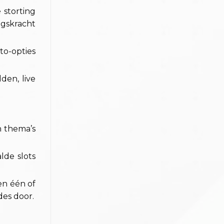
 storting
ngskracht
to-opties
den, live
n thema’s
lde slots
ien één of
des door.