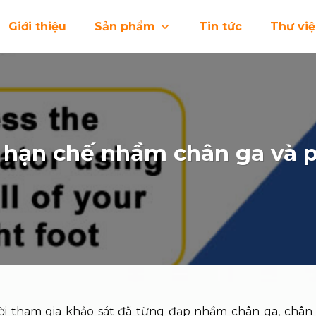
Giới thiệu
Sản phẩm
Tin tức
Thư vi
 hạn chế nhầm chân ga và 
ười tham gia khảo sát đã từng đạp nhầm chân ga, chân