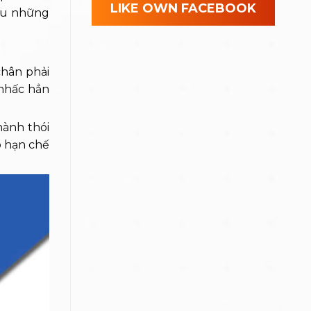
LIKE OWN FACEBOOK
iểu những
 chân phải
 nhấc hẳn
hành thói
ó hạn chế