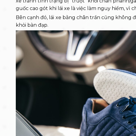
xe tránh tình trạng bị “trượt” khỏi chân phanh/ga
guốc cao gót khi lái xe là việc làm nguy hiểm, vì
Bên cạnh đó, lái xe bằng chân trần cũng không đư
khỏi bàn đạp.