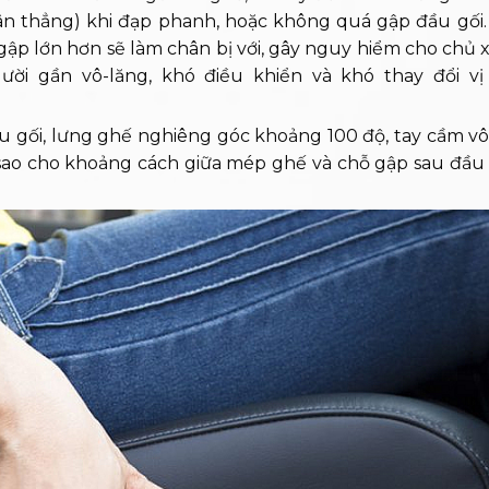
hân thẳng) khi đạp phanh, hoặc không quá gập đầu gối
gập lớn hơn sẽ làm chân bị với, gây nguy hiểm cho chủ 
ời gần vô-lăng, khó điều khiển và khó thay đổi vị 
 gối, lưng ghế nghiêng góc khoảng 100 độ, tay cầm vô
 sao cho khoảng cách giữa mép ghế và chỗ gập sau đầu