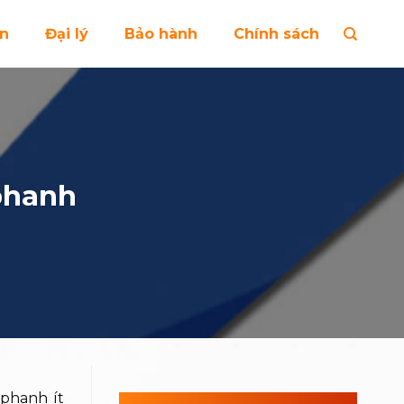
ện
Đại lý
Bảo hành
Chính sách
phanh
 phanh ít