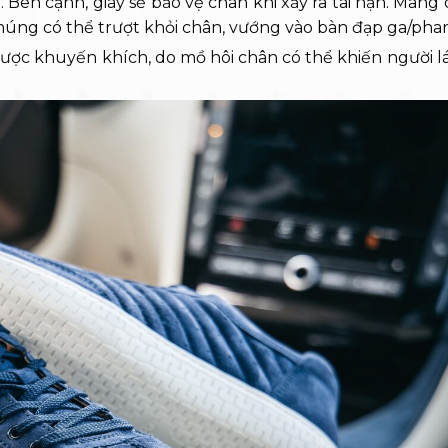
. Bên cạnh, giày sẽ bảo vệ chân khi xảy ra tai nạn. Mang
 chúng có thể trượt khỏi chân, vướng vào bàn đạp ga/pha
ợc khuyến khích, do mồ hôi chân có thể khiến người lái