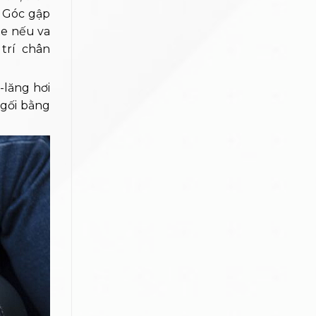
. Góc gập
xe nếu va
trí chân
-lăng hơi
 gối bằng