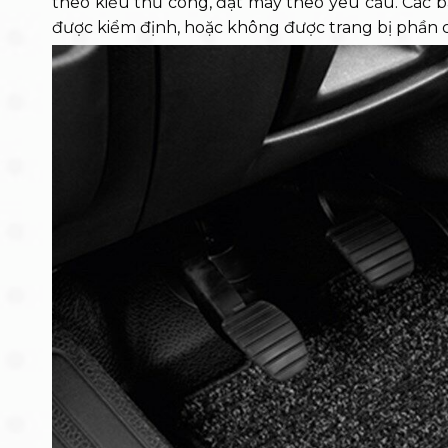
theo kiểu thủ công, đặt may theo yêu cầu. Các b
được kiểm định, hoặc không được trang bị phần ch