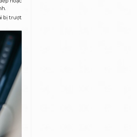
 dép hoặc
nh.
 bị trượt