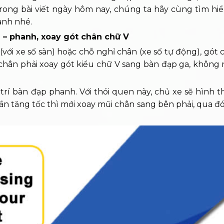
 Trong bài viết ngày hôm nay, chúng ta hãy cùng tìm h
anh nhé.
 – phanh, xoay gót chân chữ V
n (với xe số sàn) hoặc chỗ nghỉ chân (xe số tự động), gót
, chân phải xoay gót kiểu chữ V sang bàn đạp ga, không
 trí bàn đạp phanh. Với thói quen này, chủ xe sẽ hình t
ần tăng tốc thì mới xoay mũi chân sang bên phải, qua đ