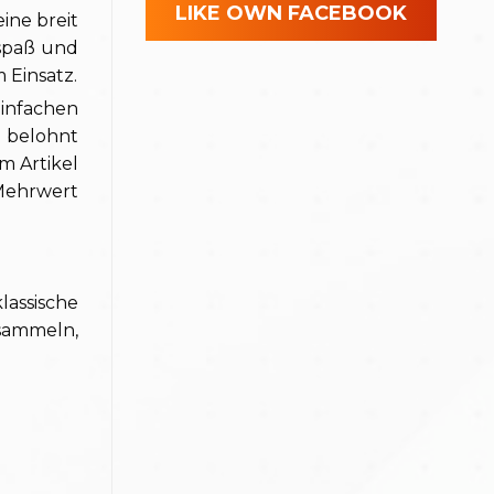
LIKE OWN FACEBOOK
ine breit
lspaß und
 Einsatz.
infachen
belohnt
m Artikel
Mehrwert
lassische
 sammeln,