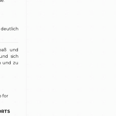
ie.
 deutlich
spaß und
 und sich
ln und zu
ORTS