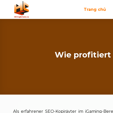
Skip
to
Trang chủ
content
Wie profitier
Als erfahrener SEO-Kopiräyter im iGaming-Ber