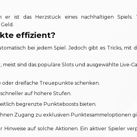
 er ist das Herzstück eines nachhaltigen Spiels.
 Geld.
e effizient?
omatisch bei jedem Spiel. Jedoch gibt es Tricks, mit 
, meist sind das populäre Slots und ausgewählte Live-Ca
e oder dreifache Treuepunkte schenken.
 schneller auf höhere Stufen.
zeitlich begrenzte Punkteboosts bieten.
s Ihnen Zugang zu exklusiven Punktesammeloptionen gi
inweise auf solche Aktionen. Ein aktiver Spieler verp