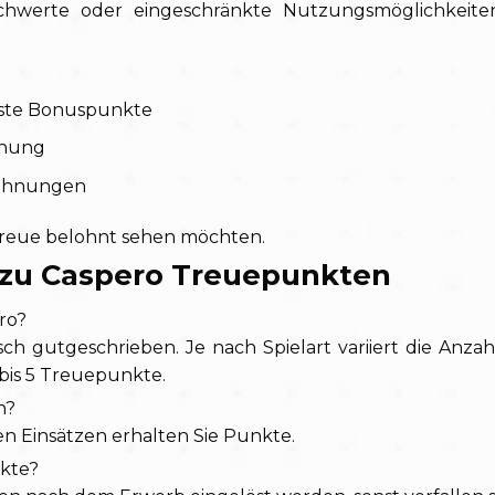
hwerte oder eingeschränkte Nutzungsmöglichkeiten
öste Bonuspunkte
chung
lohnungen
e Treue belohnt sehen möchten.
n zu Caspero Treuepunkten
ro?
 gutgeschrieben. Je nach Spielart variiert die Anzahl
 bis 5 Treuepunkte.
n?
 Einsätzen erhalten Sie Punkte.
nkte?