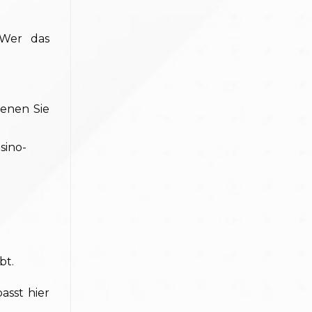
 Wer das
denen Sie
sino-
bt.
asst hier