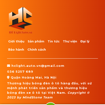
Giới thiệu
Sản phẩm
Tin tức
Thư viện
Đại lý
Bảo hành
Chính sách
hclight.auto.vn@gmail.com
036 5257 689
Quận Hoàng Mai, Hà Nội
Thương hiệu bóng đèn ô tô hàng đầu, với sứ
mệnh phát triển sản phẩm và thương hiệu
bóng đèn xe ô tô tại Việt Nam.
Copyright ©
2023 by MindStone Team