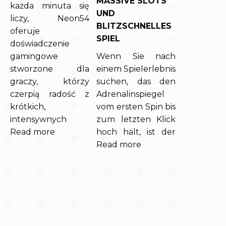
MASSIVE SLOTS
każda minuta się
UND
liczy, Neon54
BLITZSCHNELLES
oferuje
SPIEL
doświadczenie
gamingowe
Wenn Sie nach
stworzone dla
einem Spielerlebnis
graczy, którzy
suchen, das den
czerpią radość z
Adrenalinspiegel
krótkich,
vom ersten Spin bis
intensywnych
zum letzten Klick
Read more
hoch hält, ist der
Read more