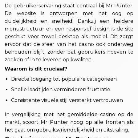
De gebruikerservaring staat centraal bij Mr Punter.
De website is ontworpen met het oog op
duidelijkheid en snelheid. Dankzij een heldere
menustructuur en een responsief design is de site
geschikt voor zowel desktop als mobiel. Dit zorgt
ervoor dat de sfeer van het casino ook onderweg
behouden blijft, zonder dat gebruikers hoeven te
zoeken of in te leveren op kwaliteit.
Waarom is dit cruciaal?
Directe toegang tot populaire categorieën
Snelle laadtijden verminderen frustratie
Consistente visuele stijl versterkt vertrouwen
In vergelijking met het gemiddelde casino op de
markt, scoort Mr Punter hoog op alle fronten als
het gaat om gebruiksvriendelijkheid en uitstraling.