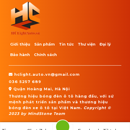
Giới thiệu
Sản phẩm
Tin tức
Thư viện
Đại lý
Bảo hành
Chính sách
hclight.auto.vn@gmail.com
036 5257 689
Quận Hoàng Mai, Hà Nội
Thương hiệu bóng đèn ô tô hàng đầu, với sứ
mệnh phát triển sản phẩm và thương hiệu
bóng đèn xe ô tô tại Việt Nam.
Copyright ©
2023 by MindStone Team