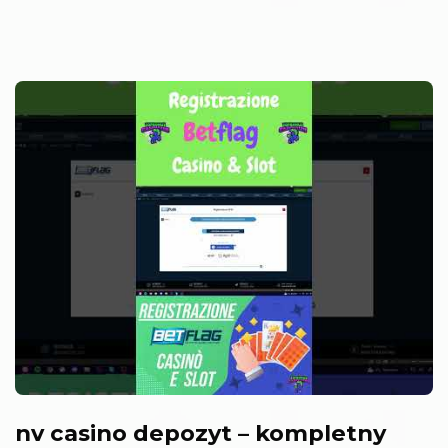
nv casino depozyt – kompletny