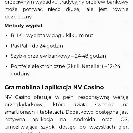
przeciwnym wypadku tradycyjny przelew bankowy
może potrwać nieco dłużej, ale jest równie
bezpieczny.
Metody wypłat
BLIK – wypłata w ciągu kilku minut
PayPal – do 24 godzin
Szybki przelew bankowy – 24‑48 godzin
Portfele elektroniczne (Skrill, Neteller) – 12‑24
godziny
Gra mobilna i aplikacja NV Casino
NV Casino oferuje w pełni responsywną wersję
przeglądarkową, która działa świetnie na
smartfonach i tabletach. Dodatkowo dostępna jest
natywna aplikacja na Androida oraz iOS,
umożliwiająca szybki dostęp do wszystkich gier,