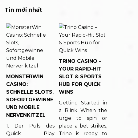
Tin mới nhất
TRINO CASINO –
YOUR RAPID‑HIT
MONSTERWIN
SLOT & SPORTS
CASINO:
HUB FOR QUICK
SCHNELLE SLOTS,
WINS
SOFORTGEWINNE
Getting Started in
UND MOBILE
a Blink When the
NERVENKITZEL
urge to spin or
1. Der Puls des
place a bet strikes,
Quick Play
Trino is ready to