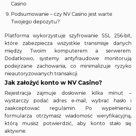
Casino
Podsumowanie – czy NV Casino jest warte
Twojego depozytu?
Platforma wykorzystuje szyfrowanie SSL 256‑bit,
które zabezpiecza wszystkie transmisje danych
między Twoim komputerem a serwerem.
Dodatkowo, systemy antyfraudowe monitorują
podejrzane zachowania, co minimalizuje ryzyko
nieautoryzowanych transakcji.
Jak założyć konto w NV Casino?
Rejestracja zajmuje dosłownie kilka minut –
wystarczy podać adres e‑mail, wybrać hasło i
zaakceptować regulamin. Po wypełnieniu
formularza otrzymasz wiadomość weryfikacyjną,
którą musisz potwierdzić, aby konto stało się
aktywne.