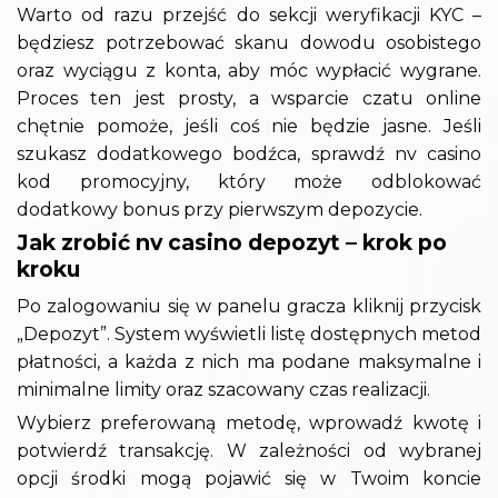
Warto od razu przejść do sekcji weryfikacji KYC –
będziesz potrzebować skanu dowodu osobistego
oraz wyciągu z konta, aby móc wypłacić wygrane.
Proces ten jest prosty, a wsparcie czatu online
chętnie pomoże, jeśli coś nie będzie jasne. Jeśli
szukasz dodatkowego bodźca, sprawdź
nv casino
kod promocyjny
, który może odblokować
dodatkowy bonus przy pierwszym depozycie.
Jak zrobić nv casino depozyt – krok po
kroku
Po zalogowaniu się w panelu gracza kliknij przycisk
„Depozyt”. System wyświetli listę dostępnych metod
płatności, a każda z nich ma podane maksymalne i
minimalne limity oraz szacowany czas realizacji.
Wybierz preferowaną metodę, wprowadź kwotę i
potwierdź transakcję. W zależności od wybranej
opcji środki mogą pojawić się w Twoim koncie