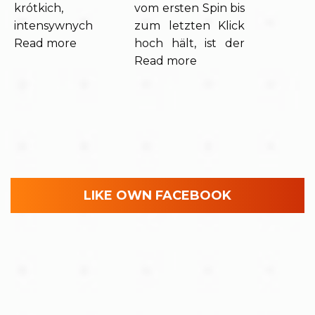
krótkich,
vom ersten Spin bis
intensywnych
zum letzten Klick
Read more
hoch hält, ist der
Read more
LIKE OWN FACEBOOK