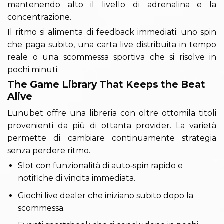
mantenendo alto il livello di adrenalina e la
concentrazione.
Il ritmo si alimenta di feedback immediati: uno spin
che paga subito, una carta live distribuita in tempo
reale o una scommessa sportiva che si risolve in
pochi minuti.
The Game Library That Keeps the Beat
Alive
Lunubet
offre una libreria con oltre ottomila titoli
provenienti da più di ottanta provider. La varietà
permette di cambiare continuamente strategia
senza perdere ritmo.
Slot con funzionalità di auto‑spin rapido e
notifiche di vincita immediata.
Giochi live dealer che iniziano subito dopo la
scommessa.