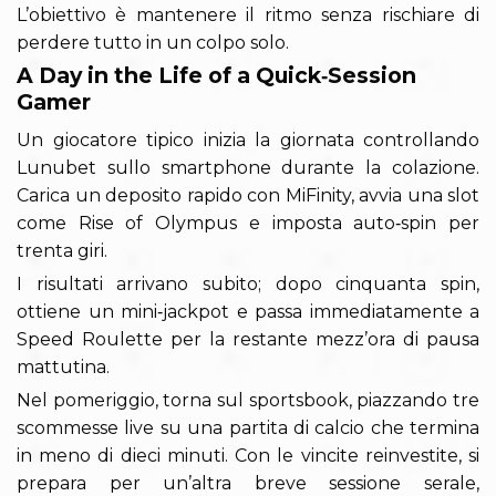
L’obiettivo è mantenere il ritmo senza rischiare di
perdere tutto in un colpo solo.
A Day in the Life of a Quick‑Session
Gamer
Un giocatore tipico inizia la giornata controllando
Lunubet sullo smartphone durante la colazione.
Carica un deposito rapido con MiFinity, avvia una slot
come Rise of Olympus e imposta auto‑spin per
trenta giri.
I risultati arrivano subito; dopo cinquanta spin,
ottiene un mini‑jackpot e passa immediatamente a
Speed Roulette per la restante mezz’ora di pausa
mattutina.
Nel pomeriggio, torna sul sportsbook, piazzando tre
scommesse live su una partita di calcio che termina
in meno di dieci minuti. Con le vincite reinvestite, si
prepara per un’altra breve sessione serale,