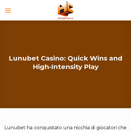
Skip
to
content
Lunubet Casino: Quick Wins and
High‑Intensity Play
Lunubet ha conquistato una nicchia di giocatori che