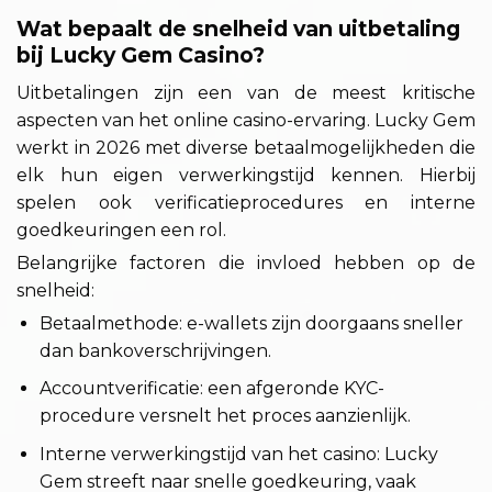
Wat bepaalt de snelheid van uitbetaling
bij Lucky Gem Casino?
Uitbetalingen zijn een van de meest kritische
aspecten van het online casino-ervaring. Lucky Gem
werkt in 2026 met diverse betaalmogelijkheden die
elk hun eigen verwerkingstijd kennen. Hierbij
spelen ook verificatieprocedures en interne
goedkeuringen een rol.
Belangrijke factoren die invloed hebben op de
snelheid:
Betaalmethode: e-wallets zijn doorgaans sneller
dan bankoverschrijvingen.
Accountverificatie: een afgeronde KYC-
procedure versnelt het proces aanzienlijk.
Interne verwerkingstijd van het casino: Lucky
Gem streeft naar snelle goedkeuring, vaak