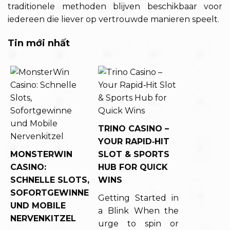
traditionele methoden blijven beschikbaar voor
iedereen die liever op vertrouwde manieren speelt.
Tin mới nhất
TRINO CASINO –
YOUR RAPID‑HIT
MONSTERWIN
SLOT & SPORTS
CASINO:
HUB FOR QUICK
SCHNELLE SLOTS,
WINS
SOFORTGEWINNE
Getting Started in
UND MOBILE
a Blink When the
NERVENKITZEL
urge to spin or