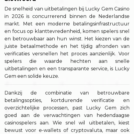
De snelheid van uitbetalingen bij Lucky Gem Casino
in 2026 is concurrerend binnen de Nederlandse
markt. Met een moderne betalingsinfrastructuur
en focus op klanttevredenheid, komen spelers snel
en betrouwbaar aan hun winst. Het kiezen van de
juiste betaalmethode en het tijdig afronden van
verificaties versnellen het proces aanzienlijk. Voor
spelers die waarde hechten aan snelle
uitbetalingen en een transparante service, is Lucky
Gem een solide keuze.
Dankzij de combinatie van betrouwbare
betalingsopties, kortdurende verificatie en
overzichtelijke processen, past Lucky Gem zich
goed aan de verwachtingen van hedendaagse
casinospelers aan. Wie snel wil uitbetalen, kiest
bewust voor e-wallets of cryptovaluta, maar ook