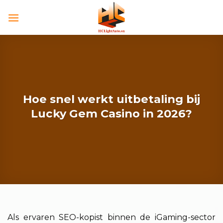
Skip
to
content
Hoe snel werkt uitbetaling bij
Lucky Gem Casino in 2026?
Als ervaren SEO-kopist binnen de iGaming-sector