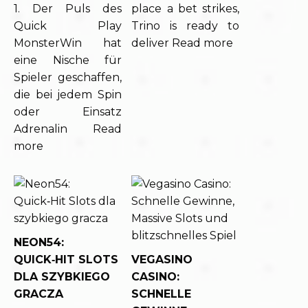
1. Der Puls des
place a bet strikes,
Quick Play
Trino is ready to
MonsterWin hat
deliver
Read more
eine Nische für
Spieler geschaffen,
die bei jedem Spin
oder Einsatz
Adrenalin
Read
more
NEON54:
QUICK‑HIT SLOTS
VEGASINO
DLA SZYBKIEGO
CASINO:
GRACZA
SCHNELLE