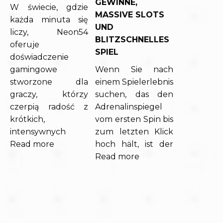
GEWINNE,
W świecie, gdzie
MASSIVE SLOTS
każda minuta się
UND
liczy, Neon54
BLITZSCHNELLES
oferuje
SPIEL
doświadczenie
gamingowe
Wenn Sie nach
stworzone dla
einem Spielerlebnis
graczy, którzy
suchen, das den
czerpią radość z
Adrenalinspiegel
krótkich,
vom ersten Spin bis
intensywnych
zum letzten Klick
Read more
hoch hält, ist der
Read more