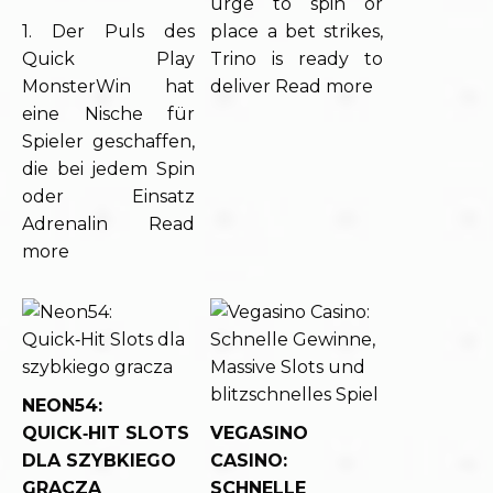
urge to spin or
1. Der Puls des
place a bet strikes,
Quick Play
Trino is ready to
MonsterWin hat
deliver
Read more
eine Nische für
Spieler geschaffen,
die bei jedem Spin
oder Einsatz
Adrenalin
Read
more
NEON54:
QUICK‑HIT SLOTS
VEGASINO
DLA SZYBKIEGO
CASINO:
GRACZA
SCHNELLE