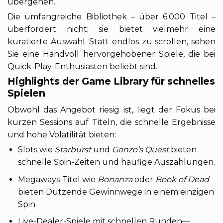
übergehen.
Die umfangreiche Bibliothek – über 6.000 Titel –
überfordert nicht; sie bietet vielmehr eine
kuratierte Auswahl. Statt endlos zu scrollen, sehen
Sie eine Handvoll hervorgehobener Spiele, die bei
Quick-Play-Enthusiasten beliebt sind.
Highlights der Game Library für schnelles
Spielen
Obwohl das Angebot riesig ist, liegt der Fokus bei
kurzen Sessions auf Titeln, die schnelle Ergebnisse
und hohe Volatilität bieten:
Slots wie
Starburst
und
Gonzo’s Quest
bieten
schnelle Spin-Zeiten und häufige Auszahlungen.
Megaways-Titel wie
Bonanza
oder
Book of Dead
bieten Dutzende Gewinnwege in einem einzigen
Spin.
Live-Dealer-Spiele mit schnellen Runden—