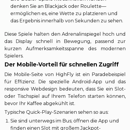
denken Sie an Blackjack oder Roulette—
ermöglichen es, eine Wette zu platzieren und
das Ergebnis innerhalb von Sekunden zu sehen.
Diese Spiele halten den Adrenalinspiegel hoch und
das Display schnell in Bewegung, passend zur
kurzen Aufmerksamkeitsspanne des modernen
Spielers.
Der Mobile-Vorteil für schnellen Zugriff
Die Mobile-Seite von HighFly ist ein Paradebeispiel
für Effizienz. Die spezielle Android-App und das
responsive Webdesign bedeuten, dass Sie ein Slot-
oder Tischspiel auf Ihrem Telefon starten können,
bevor Ihr Kaffee abgekühlt ist.
Typische Quick-Play-Szenarien sehen so aus:
Sie sind unterwegs im Bus; öffnen die App und
finden einen Slot mit großem Jackpot-