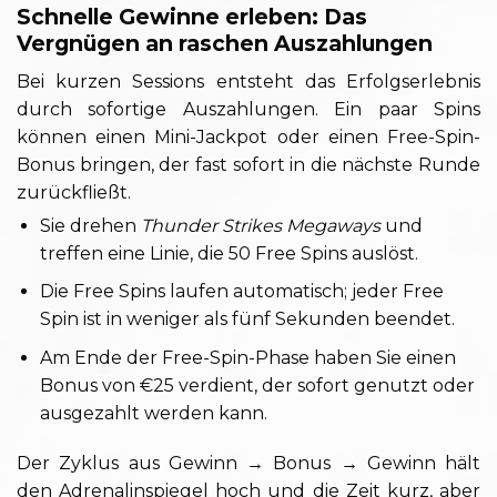
Schnelle Gewinne erleben: Das
Vergnügen an raschen Auszahlungen
Bei kurzen Sessions entsteht das Erfolgserlebnis
durch sofortige Auszahlungen. Ein paar Spins
können einen Mini-Jackpot oder einen Free-Spin-
Bonus bringen, der fast sofort in die nächste Runde
zurückfließt.
Sie drehen
Thunder Strikes Megaways
und
treffen eine Linie, die 50 Free Spins auslöst.
Die Free Spins laufen automatisch; jeder Free
Spin ist in weniger als fünf Sekunden beendet.
Am Ende der Free-Spin-Phase haben Sie einen
Bonus von €25 verdient, der sofort genutzt oder
ausgezahlt werden kann.
Der Zyklus aus Gewinn → Bonus → Gewinn hält
den Adrenalinspiegel hoch und die Zeit kurz, aber