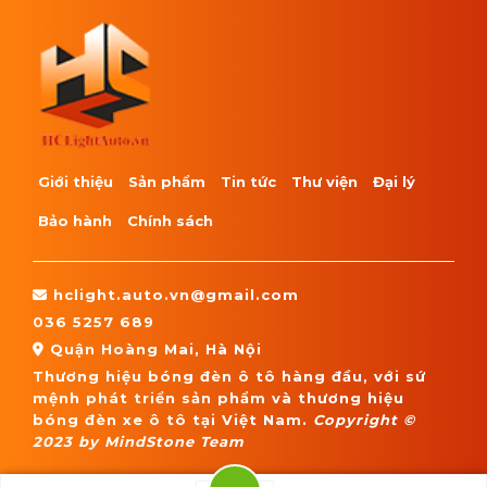
Giới thiệu
Sản phẩm
Tin tức
Thư viện
Đại lý
Bảo hành
Chính sách
hclight.auto.vn@gmail.com
036 5257 689
Quận Hoàng Mai, Hà Nội
Thương hiệu bóng đèn ô tô hàng đầu, với sứ
mệnh phát triển sản phẩm và thương hiệu
bóng đèn xe ô tô tại Việt Nam.
Copyright ©
2023 by MindStone Team