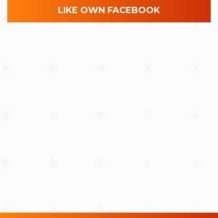
LIKE OWN FACEBOOK