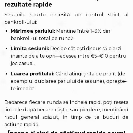
rezultate rapide
Sesiunile scurte necesită un control strict al
bankroll-ului:
Mărimea pariului:
Menține între 1–3% din
bankroll-ul total pe rundă.
Limita sesiunii:
Decide cât ești dispus să pierzi
înainte de a te opri—adesea între €5–€10 pentru
joc casual.
Luarea profitului:
Când atingi ținta de profit (de
exemplu, dublarea pariului de sesiune), oprește-
te imediat.
Deoarece fiecare rundă se încheie rapid, poți reseta
limitele după fiecare câștig sau pierdere, menținând
riscul general scăzut, în timp ce te bucuri de
acțiune rapidă.