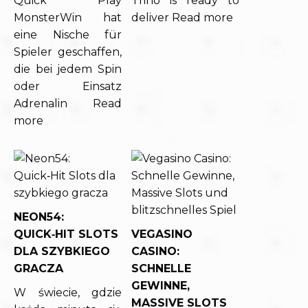
Quick Play
Trino is ready to
MonsterWin hat
deliver
Read more
eine Nische für
Spieler geschaffen,
die bei jedem Spin
oder Einsatz
Adrenalin
Read
more
NEON54:
QUICK‑HIT SLOTS
VEGASINO
DLA SZYBKIEGO
CASINO:
GRACZA
SCHNELLE
GEWINNE,
W świecie, gdzie
MASSIVE SLOTS