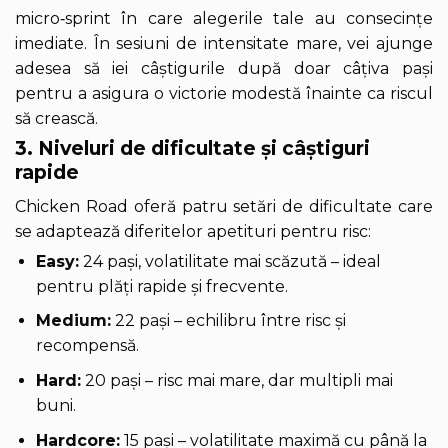
micro‑sprint în care alegerile tale au consecințe
imediate. În sesiuni de intensitate mare, vei ajunge
adesea să iei câștigurile după doar câțiva pași
pentru a asigura o victorie modestă înainte ca riscul
să crească.
3. Niveluri de dificultate și câștiguri
rapide
Chicken Road oferă patru setări de dificultate care
se adaptează diferitelor apetituri pentru risc:
Easy:
24 pași, volatilitate mai scăzută – ideal
pentru plăți rapide și frecvente.
Medium:
22 pași – echilibru între risc și
recompensă.
Hard:
20 pași – risc mai mare, dar multipli mai
buni.
Hardcore:
15 pași – volatilitate maximă cu până la