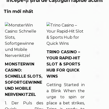
Începe-ți șirul de câștiguri rapide acum!
Tin mới nhất
TRINO CASINO –
YOUR RAPID‑HIT
MONSTERWIN
SLOT & SPORTS
CASINO:
HUB FOR QUICK
SCHNELLE SLOTS,
WINS
SOFORTGEWINNE
Getting Started in
UND MOBILE
a Blink When the
NERVENKITZEL
urge to spin or
1. Der Puls des
place a bet strikes,