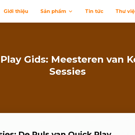
Giới thiệu
Sản phẩm
Tin tức
Thư vi
Play Gids: Meesteren van K
Sessies
sies: De Puls van Quick Play