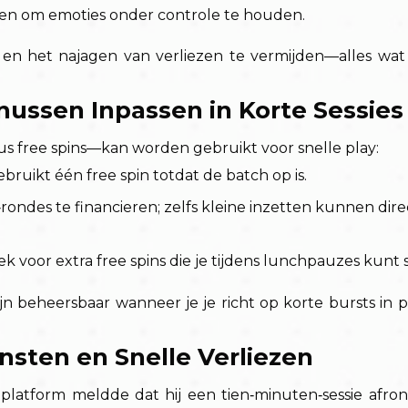
ezen om emoties onder controle te houden.
 en het najagen van verliezen te vermijden—alles wat 
nussen Inpassen in Korte Sessies
 free spins—kan worden gebruikt voor snelle play:
ebruikt één free spin totdat de batch op is.
ondes te financieren; zelfs kleine inzetten kunnen dire
 voor extra free spins die je tijdens lunchpauzes kunt 
ijn beheersbaar wanneer je je richt op korte bursts in p
insten en Snelle Verliezen
platform meldde dat hij een tien‑minuten‑sessie afr