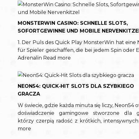
MONSTERWIN CASINO: SCHNELLE SLOTS,
SOFORTGEWINNE UND MOBILE NERVENKITZE
1. Der Puls des Quick Play MonsterWin hat eine 
für Spieler geschaffen, die bei jedem Spin oder E
Adrenalin
Read more
NEON54: QUICK‑HIT SLOTS DLA SZYBKIEGO
GRACZA
W świecie, gdzie każda minuta się liczy, Neon54 o
doświadczenie gamingowe stworzone dla gr
którzy czerpią radość z krótkich, intensywnyc
more