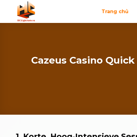
Skip
to
Trang chủ
content
Cazeus Casino Quick 
1. Korte, Hoog‑Intensieve Ses