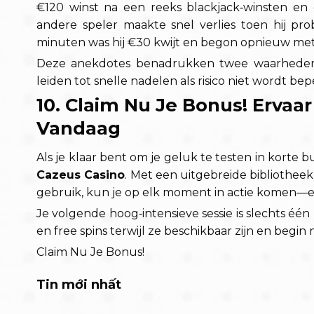
€120 winst na een reeks blackjack‑winsten en 
andere speler maakte snel verlies toen hij pr
minuten was hij €30 kwijt en begon opnieuw met 
Deze anekdotes benadrukken twee waarheden: 
leiden tot snelle nadelen als risico niet wordt bep
10. Claim Nu Je Bonus! Ervaa
Vandaag
Als je klaar bent om je geluk te testen in korte b
Cazeus Casino
. Met een uitgebreide bibliotheek
gebruik, kun je op elk moment in actie komen—en
Je volgende hoog‑intensieve sessie is slechts éé
en free spins terwijl ze beschikbaar zijn en begin
Claim Nu Je Bonus!
Tin mới nhất