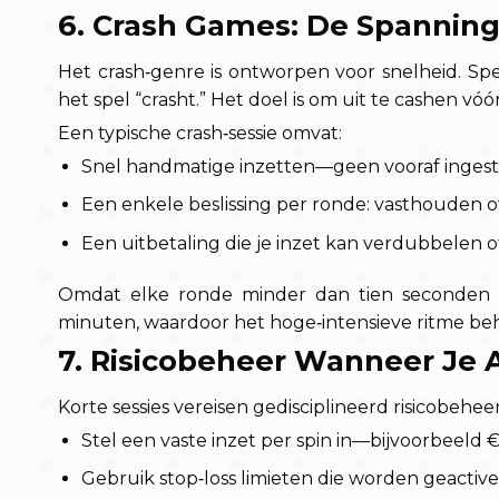
6. Crash Games: De Spanning 
Het crash‑genre is ontworpen voor snelheid. Spel
het spel “crasht.” Het doel is om uit te cashen vó
Een typische crash‑sessie omvat:
Snel handmatige inzetten—geen vooraf ingeste
Een enkele beslissing per ronde: vasthouden o
Een uitbetaling die je inzet kan verdubbelen 
Omdat elke ronde minder dan tien seconden 
minuten, waardoor het hoge‑intensieve ritme beh
7. Risicobeheer Wanneer Je 
Korte sessies vereisen gedisciplineerd risicobeheer
Stel een vaste inzet per spin in—bijvoorbeeld
Gebruik stop‑loss limieten die worden geactive