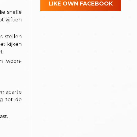
LIKE OWN FACEBOOK
ie snelle
 vijftien
s stellen
et kijken
t.
en woon-
en aparte
ng tot de
ast.