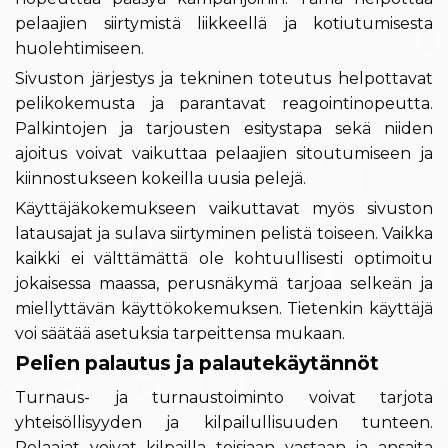
pelaajien siirtymistä liikkeellä ja kotiutumisesta
huolehtimiseen.
Sivuston järjestys ja tekninen toteutus helpottavat
pelikokemusta ja parantavat reagointinopeutta.
Palkintojen ja tarjousten esitystapa sekä niiden
ajoitus voivat vaikuttaa pelaajien sitoutumiseen ja
kiinnostukseen kokeilla uusia pelejä.
Käyttäjäkokemukseen vaikuttavat myös sivuston
latausajat ja sulava siirtyminen pelistä toiseen. Vaikka
kaikki ei välttämättä ole kohtuullisesti optimoitu
jokaisessa maassa, perusnäkymä tarjoaa selkeän ja
miellyttävän käyttökokemuksen. Tietenkin käyttäjä
voi säätää asetuksia tarpeittensa mukaan.
Pelien palautus ja palautekäytännöt
Turnaus- ja turnaustoiminto voivat tarjota
yhteisöllisyyden ja kilpailullisuuden tunteen.
Pelaajat voivat kilpailla toisiaan vastaan ja ansaita