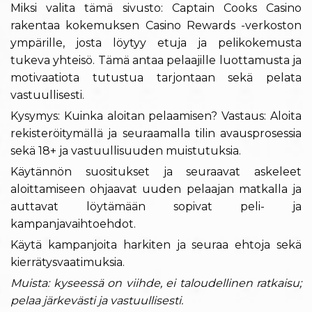
Miksi valita tämä sivusto: Captain Cooks Casino
rakentaa kokemuksen Casino Rewards -verkoston
ympärille, josta löytyy etuja ja pelikokemusta
tukeva yhteisö. Tämä antaa pelaajille luottamusta ja
motivaatiota tutustua tarjontaan sekä pelata
vastuullisesti.
Kysymys: Kuinka aloitan pelaamisen? Vastaus: Aloita
rekisteröitymällä ja seuraamalla tilin avausprosessia
sekä 18+ ja vastuullisuuden muistutuksia.
Käytännön suositukset ja seuraavat askeleet
aloittamiseen ohjaavat uuden pelaajan matkalla ja
auttavat löytämään sopivat peli- ja
kampanjavaihtoehdot.
Käytä kampanjoita harkiten ja seuraa ehtoja sekä
kierrätysvaatimuksia.
Muista: kyseessä on viihde, ei taloudellinen ratkaisu;
pelaa järkevästi ja vastuullisesti.