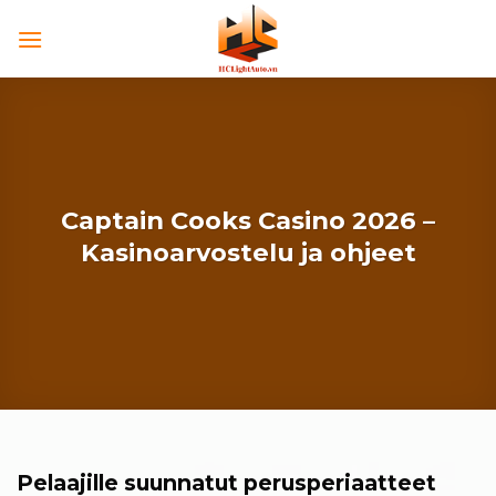
Skip
to
content
Captain Cooks Casino 2026 –
Kasinoarvostelu ja ohjeet
Pelaajille suunnatut perusperiaatteet