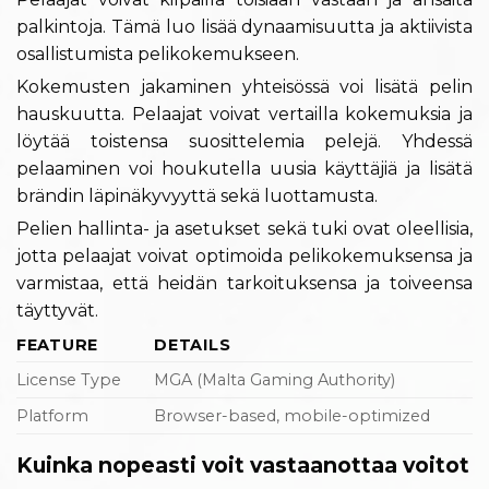
palkintoja. Tämä luo lisää dynaamisuutta ja aktiivista
osallistumista pelikokemukseen.
Kokemusten jakaminen yhteisössä voi lisätä pelin
hauskuutta. Pelaajat voivat vertailla kokemuksia ja
löytää toistensa suosittelemia pelejä. Yhdessä
pelaaminen voi houkutella uusia käyttäjiä ja lisätä
brändin läpinäkyvyyttä sekä luottamusta.
Pelien hallinta- ja asetukset sekä tuki ovat oleellisia,
jotta pelaajat voivat optimoida pelikokemuksensa ja
varmistaa, että heidän tarkoituksensa ja toiveensa
täyttyvät.
FEATURE
DETAILS
License Type
MGA (Malta Gaming Authority)
Platform
Browser-based, mobile-optimized
Kuinka nopeasti voit vastaanottaa voitot