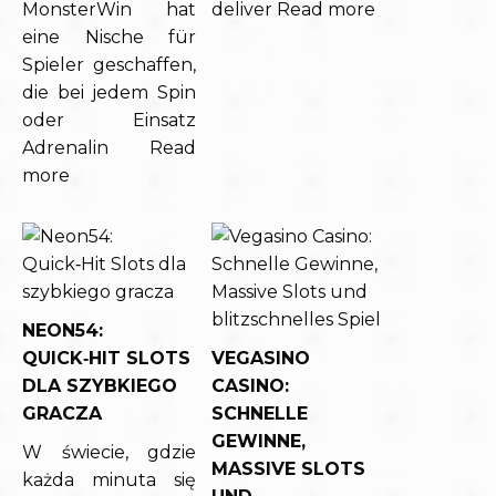
MonsterWin hat
deliver
Read more
eine Nische für
Spieler geschaffen,
die bei jedem Spin
oder Einsatz
Adrenalin
Read
more
NEON54:
QUICK‑HIT SLOTS
VEGASINO
DLA SZYBKIEGO
CASINO:
GRACZA
SCHNELLE
GEWINNE,
W świecie, gdzie
MASSIVE SLOTS
każda minuta się