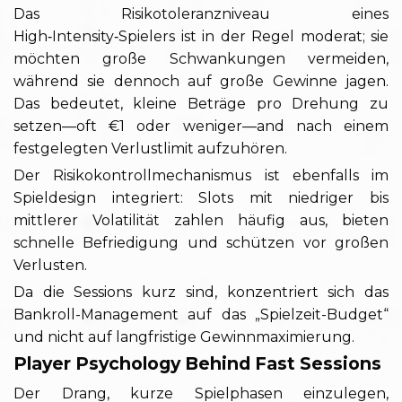
Das Risikotoleranzniveau eines
High‑Intensity‑Spielers ist in der Regel moderat; sie
möchten große Schwankungen vermeiden,
während sie dennoch auf große Gewinne jagen.
Das bedeutet, kleine Beträge pro Drehung zu
setzen—oft €1 oder weniger—and nach einem
festgelegten Verlustlimit aufzuhören.
Der Risikokontrollmechanismus ist ebenfalls im
Spieldesign integriert: Slots mit niedriger bis
mittlerer Volatilität zahlen häufig aus, bieten
schnelle Befriedigung und schützen vor großen
Verlusten.
Da die Sessions kurz sind, konzentriert sich das
Bankroll-Management auf das „Spielzeit-Budget“
und nicht auf langfristige Gewinnmaximierung.
Player Psychology Behind Fast Sessions
Der Drang, kurze Spielphasen einzulegen,