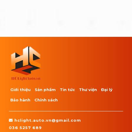
Giới thiệu
Sản phẩm
Tin tức
Thư viện
Đại lý
Bảo hành
Chính sách
hclight.auto.vn@gmail.com
036 5257 689