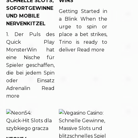
SCHNELLE SLOTS,
WINS
SOFORTGEWINNE
Getting Started in
UND MOBILE
a Blink When the
NERVENKITZEL
urge to spin or
1. Der Puls des
place a bet strikes,
Quick Play
Trino is ready to
MonsterWin hat
deliver
Read more
eine Nische für
Spieler geschaffen,
die bei jedem Spin
oder Einsatz
Adrenalin
Read
more