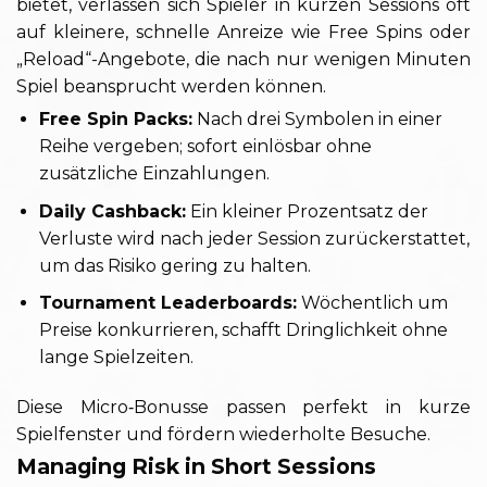
bietet, verlassen sich Spieler in kurzen Sessions oft
auf kleinere, schnelle Anreize wie Free Spins oder
„Reload“-Angebote, die nach nur wenigen Minuten
Spiel beansprucht werden können.
Free Spin Packs:
Nach drei Symbolen in einer
Reihe vergeben; sofort einlösbar ohne
zusätzliche Einzahlungen.
Daily Cashback:
Ein kleiner Prozentsatz der
Verluste wird nach jeder Session zurückerstattet,
um das Risiko gering zu halten.
Tournament Leaderboards:
Wöchentlich um
Preise konkurrieren, schafft Dringlichkeit ohne
lange Spielzeiten.
Diese Micro‑Bonusse passen perfekt in kurze
Spielfenster und fördern wiederholte Besuche.
Managing Risk in Short Sessions