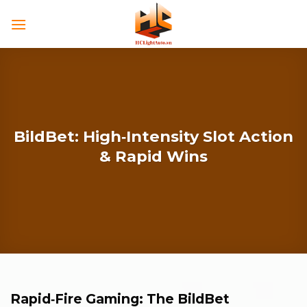
Skip
to
content
BildBet: High‑Intensity Slot Action
& Rapid Wins
Rapid‑Fire Gaming: The BildBet