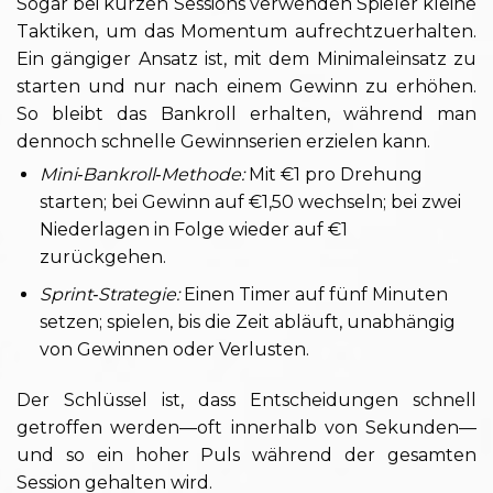
Sogar bei kurzen Sessions verwenden Spieler kleine
Taktiken, um das Momentum aufrechtzuerhalten.
Ein gängiger Ansatz ist, mit dem Minimaleinsatz zu
starten und nur nach einem Gewinn zu erhöhen.
So bleibt das Bankroll erhalten, während man
dennoch schnelle Gewinnserien erzielen kann.
Mini‑Bankroll‑Methode:
Mit €1 pro Drehung
starten; bei Gewinn auf €1,50 wechseln; bei zwei
Niederlagen in Folge wieder auf €1
zurückgehen.
Sprint‑Strategie:
Einen Timer auf fünf Minuten
setzen; spielen, bis die Zeit abläuft, unabhängig
von Gewinnen oder Verlusten.
Der Schlüssel ist, dass Entscheidungen schnell
getroffen werden—oft innerhalb von Sekunden—
und so ein hoher Puls während der gesamten
Session gehalten wird.