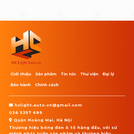
Giới thiệu
Sản phẩm
Tin tức
Thư viện
Đại lý
Bảo hành
Chính sách
hclight.auto.vn@gmail.com
036 5257 689
Quận Hoàng Mai, Hà Nội
Thương hiệu bóng đèn ô tô hàng đầu, với sứ
mệnh phát triển sản phẩm và thương hiệu