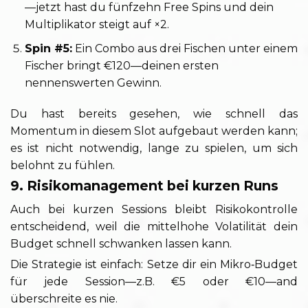
—jetzt hast du fünfzehn Free Spins und dein
Multiplikator steigt auf ×2.
Spin #5:
Ein Combo aus drei Fischen unter einem
Fischer bringt €120—deinen ersten
nennenswerten Gewinn.
Du hast bereits gesehen, wie schnell das
Momentum in diesem Slot aufgebaut werden kann;
es ist nicht notwendig, lange zu spielen, um sich
belohnt zu fühlen.
9. Risikomanagement bei kurzen Runs
Auch bei kurzen Sessions bleibt Risikokontrolle
entscheidend, weil die mittelhohe Volatilität dein
Budget schnell schwanken lassen kann.
Die Strategie ist einfach: Setze dir ein Mikro‑Budget
für jede Session—z.B. €5 oder €10—and
überschreite es nie.