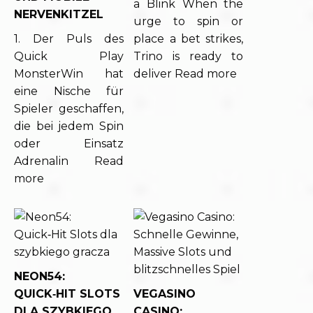
a Blink When the
NERVENKITZEL
urge to spin or
1. Der Puls des
place a bet strikes,
Quick Play
Trino is ready to
MonsterWin hat
deliver
Read more
eine Nische für
Spieler geschaffen,
die bei jedem Spin
oder Einsatz
Adrenalin
Read
more
NEON54:
QUICK‑HIT SLOTS
VEGASINO
DLA SZYBKIEGO
CASINO: