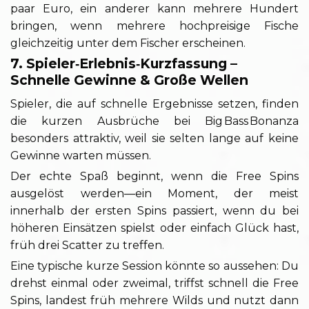
paar Euro, ein anderer kann mehrere Hundert
bringen, wenn mehrere hochpreisige Fische
gleichzeitig unter dem Fischer erscheinen.
7. Spieler‑Erlebnis‑Kurzfassung –
Schnelle Gewinne & Große Wellen
Spieler, die auf schnelle Ergebnisse setzen, finden
die kurzen Ausbrüche bei Big Bass Bonanza
besonders attraktiv, weil sie selten lange auf keine
Gewinne warten müssen.
Der echte Spaß beginnt, wenn die Free Spins
ausgelöst werden—ein Moment, der meist
innerhalb der ersten Spins passiert, wenn du bei
höheren Einsätzen spielst oder einfach Glück hast,
früh drei Scatter zu treffen.
Eine typische kurze Session könnte so aussehen: Du
drehst einmal oder zweimal, triffst schnell die Free
Spins, landest früh mehrere Wilds und nutzt dann