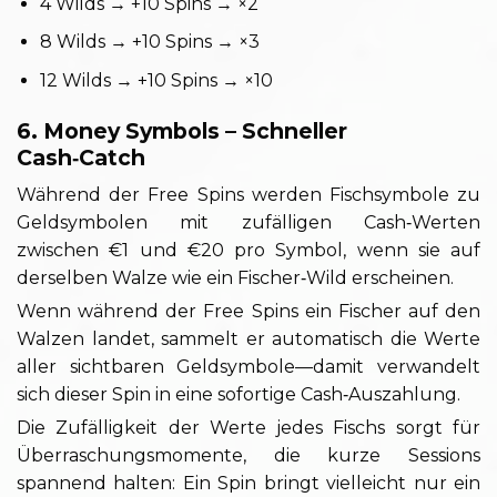
4 Wilds → +10 Spins → ×2
8 Wilds → +10 Spins → ×3
12 Wilds → +10 Spins → ×10
6. Money Symbols – Schneller
Cash‑Catch
Während der Free Spins werden Fischsymbole zu
Geldsymbolen mit zufälligen Cash‑Werten
zwischen €1 und €20 pro Symbol, wenn sie auf
derselben Walze wie ein Fischer‑Wild erscheinen.
Wenn während der Free Spins ein Fischer auf den
Walzen landet, sammelt er automatisch die Werte
aller sichtbaren Geldsymbole—damit verwandelt
sich dieser Spin in eine sofortige Cash‑Auszahlung.
Die Zufälligkeit der Werte jedes Fischs sorgt für
Überraschungsmomente, die kurze Sessions
spannend halten: Ein Spin bringt vielleicht nur ein