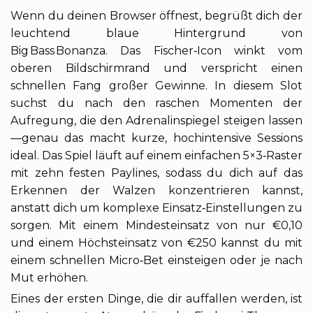
Wenn du deinen Browser öffnest, begrüßt dich der
leuchtend blaue Hintergrund von
Big Bass Bonanza. Das Fischer‑Icon winkt vom
oberen Bildschirmrand und verspricht einen
schnellen Fang großer Gewinne. In diesem Slot
suchst du nach den raschen Momenten der
Aufregung, die den Adrenalinspiegel steigen lassen
—genau das macht kurze, hochintensive Sessions
ideal. Das Spiel läuft auf einem einfachen 5×3‑Raster
mit zehn festen Paylines, sodass du dich auf das
Erkennen der Walzen konzentrieren kannst,
anstatt dich um komplexe Einsatz‑Einstellungen zu
sorgen. Mit einem Mindesteinsatz von nur €0,10
und einem Höchsteinsatz von €250 kannst du mit
einem schnellen Micro‑Bet einsteigen oder je nach
Mut erhöhen.
Eines der ersten Dinge, die dir auffallen werden, ist