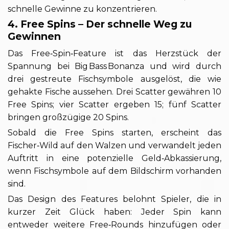
schnelle Gewinne zu konzentrieren.
4. Free Spins – Der schnelle Weg zu
Gewinnen
Das Free‑Spin‑Feature ist das Herzstück der
Spannung bei Big Bass Bonanza und wird durch
drei gestreute Fischsymbole ausgelöst, die wie
gehakte Fische aussehen. Drei Scatter gewähren 10
Free Spins; vier Scatter ergeben 15; fünf Scatter
bringen großzügige 20 Spins.
Sobald die Free Spins starten, erscheint das
Fischer‑Wild auf den Walzen und verwandelt jeden
Auftritt in eine potenzielle Geld‑Abkassierung,
wenn Fischsymbole auf dem Bildschirm vorhanden
sind.
Das Design des Features belohnt Spieler, die in
kurzer Zeit Glück haben: Jeder Spin kann
entweder weitere Free‑Rounds hinzufügen oder