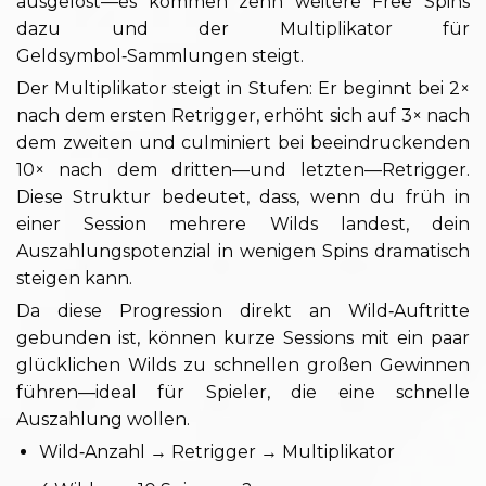
ausgelöst—es kommen zehn weitere Free Spins
dazu und der Multiplikator für
Geldsymbol‑Sammlungen steigt.
Der Multiplikator steigt in Stufen: Er beginnt bei 2×
nach dem ersten Retrigger, erhöht sich auf 3× nach
dem zweiten und culminiert bei beeindruckenden
10× nach dem dritten—und letzten—Retrigger.
Diese Struktur bedeutet, dass, wenn du früh in
einer Session mehrere Wilds landest, dein
Auszahlungspotenzial in wenigen Spins dramatisch
steigen kann.
Da diese Progression direkt an Wild‑Auftritte
gebunden ist, können kurze Sessions mit ein paar
glücklichen Wilds zu schnellen großen Gewinnen
führen—ideal für Spieler, die eine schnelle
Auszahlung wollen.
Wild‑Anzahl → Retrigger → Multiplikator