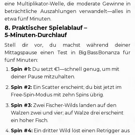
eine Multiplikator‑Welle, die moderate Gewinne in
beträchtliche Auszahlungen verwandelt—alles in
etwa fünf Minuten.
8. Praktischer Spielablauf –
5‑Minuten‑Durchlauf
Stell dir vor, du machst während deiner
Mittagspause einen Test in Big Bass Bonanza für
fünf Minuten:
Spin #1:
Du setzt €1—schnell genug, um mit
deiner Pause mitzuhalten.
Spin #2:
Ein Scatter erscheint; du bist jetzt im
Free‑Spin‑Modus mit zehn Spins übrig.
Spin #3:
Zwei Fischer‑Wilds landen auf den
Walzen zwei und vier; auf Walze drei erscheint
ein hoher Fisch.
Spin #4:
Ein dritter Wild löst einen Retrigger aus