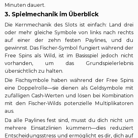
Minuten dauert.
3. Spielmechanik im Überblick
Die Kernmechanik des Slots ist einfach: Land drei
oder mehr gleiche Symbole von links nach rechts
auf einer der zehn festen Paylines, und du
gewinnst. Das Fischer‑Symbol fungiert während der
Free Spins als Wild, ist im Basisspiel jedoch nicht
vorhanden, um das Grundspielerlebnis
übersichtlich zu halten.
Die Fischsymbole haben während der Free Spins
eine Doppelrolle—sie dienen als Geldsymbole mit
zufälligen Cash‑Werten und lösen bei Kombination
mit den Fischer‑Wilds potenzielle Multiplikatoren
aus.
Da alle Paylines fest sind, musst du dich nicht um
mehrere Einsatzlinien kümmern—dies reduziert
Entscheidungsstress und ermöglicht es dir, dich auf