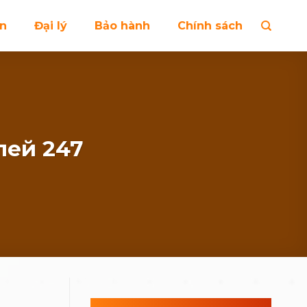
ện
Đại lý
Bảo hành
Chính sách
лей 247