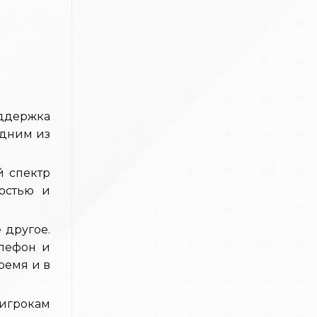
оддержка
 одним из
й спектр
ностью и
 другое.
елефон и
ремя и в
 игрокам