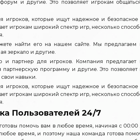
 форум и другие. Это позволяет игрокам общатьс
ля игроков, которые ищут надежное и безопасное
ает игрокам широкий спектр игр, несколько способ
я.
ожете найти его на нашем сайте. Мы предлагаем
чая зеркало и другие.
 но и партнер для игроков. Компания предлагает
я партнерскую программу и другие. Это позволяет
 свои навыки.
ля игроков, которые ищут надежное и безопасное
ает игрокам широкий спектр игр, несколько способ
я.
ка Пользователей 24/7
товы помочь вам в любое время, начиная с 00:00 д
 любое время, и поэтому наша команда готова помо