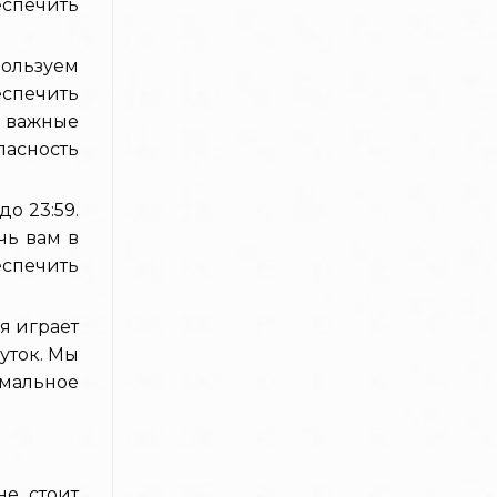
еспечить
пользуем
спечить
о важные
пасность
о 23:59.
чь вам в
еспечить
я играет
уток. Мы
имальное
не стоит