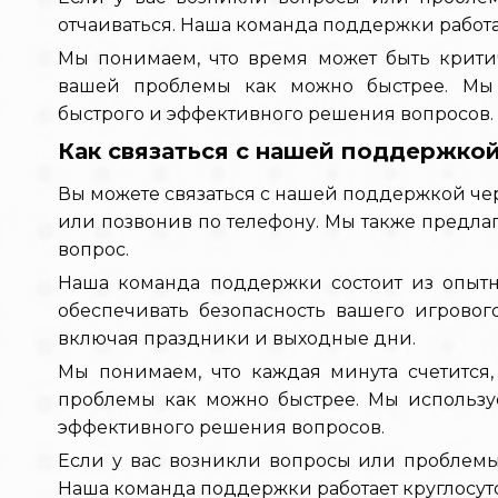
отчаиваться. Наша команда поддержки работае
Мы понимаем, что время может быть крити
вашей проблемы как можно быстрее. Мы 
быстрого и эффективного решения вопросов.
Как связаться с нашей поддержко
Вы можете связаться с нашей поддержкой чер
или позвонив по телефону. Мы также предлаг
вопрос.
Наша команда поддержки состоит из опытн
обеспечивать безопасность вашего игровог
включая праздники и выходные дни.
Мы понимаем, что каждая минута счетится
проблемы как можно быстрее. Мы использу
эффективного решения вопросов.
Если у вас возникли вопросы или проблемы с
Наша команда поддержки работает круглосуто