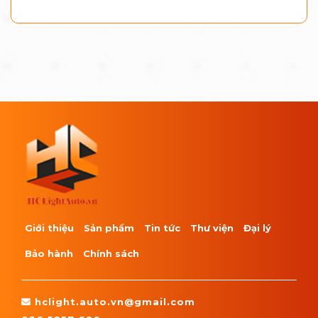
Giới thiệu
Sản phẩm
Tin tức
Thư viện
Đại lý
Bảo hành
Chính sách
hclight.auto.vn@gmail.com