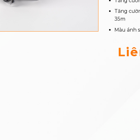
Tăng cườn
Tăng cườn
35m
Màu ánh s
Li